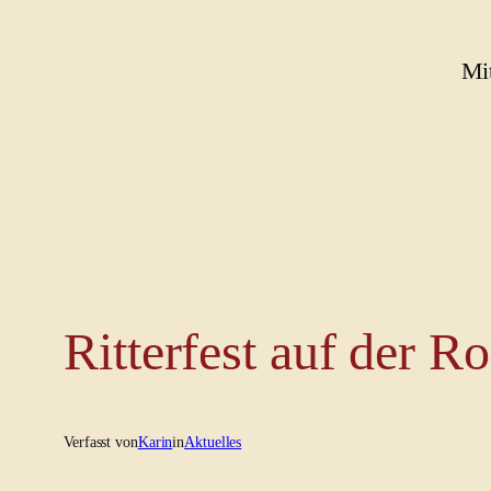
Zum
Inhalt
Mittelalte
springen
Ritterfest auf der R
Verfasst von
Karin
in
Aktuelles